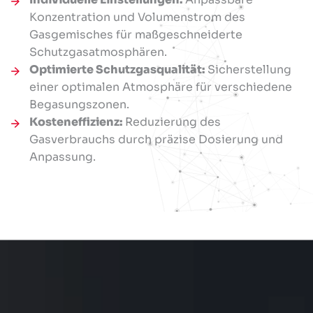
Konzentration und Volumenstrom des
Gasgemisches für maßgeschneiderte
Schutzgasatmosphären.
Optimierte Schutzgasqualität:
Sicherstellung
einer optimalen Atmosphäre für verschiedene
Begasungszonen.
Kosteneffizienz:
Reduzierung des
Gasverbrauchs durch präzise Dosierung und
Anpassung.